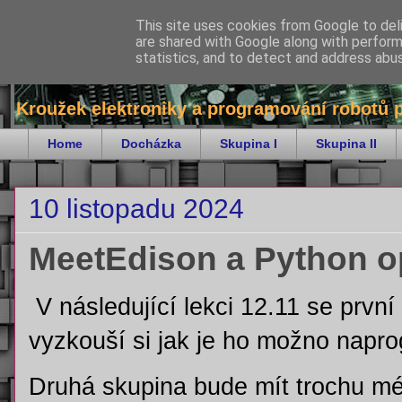
This site uses cookies from Google to deli
are shared with Google along with perform
bitKrnov - robotika
statistics, and to detect and address abu
Kroužek elektroniky a programování robotů 
Home
Docházka
Skupina I
Skupina II
10 listopadu 2024
MeetEdison a Python 
V následující lekci 12.11 se prv
vyzkouší si jak je ho možno napr
Druhá skupina bude mít trochu m