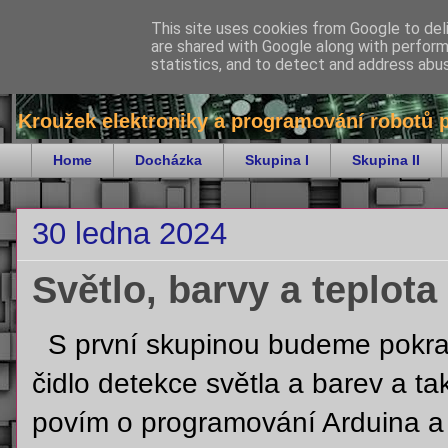
This site uses cookies from Google to deli
are shared with Google along with perform
bitKrnov - robotika
statistics, and to detect and address abu
Kroužek elektroniky a programování robotů 
Home
Docházka
Skupina I
Skupina II
30 ledna 2024
Světlo, barvy a teplota
S první skupinou budeme pokrač
čidlo detekce světla a barev a t
povím o programování Arduina 