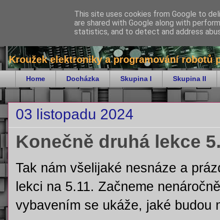
This site uses cookies from Google to deli
are shared with Google along with perform
bitKrnov - robotika
statistics, and to detect and address abu
Kroužek elektroniky a programování robotů 
Home
Docházka
Skupina I
Skupina II
03 listopadu 2024
Konečně druhá lekce 5
Tak nám všelijaké nesnáze a prázd
lekci na 5.11. Začneme nenáročně 
vybavením se ukáže, jaké budou 