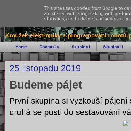
This site uses cookies from Google to deli
are shared with Google along with perform
bitKrnov - robotika
statistics, and to detect and address abu
Kroužek elektroniky a programování robotů 
Home
Docházka
Skupina I
Skupina II
25 listopadu 2019
Budeme pájet
První skupina si vyzkouší pájení
druhá se pusti do sestavování v