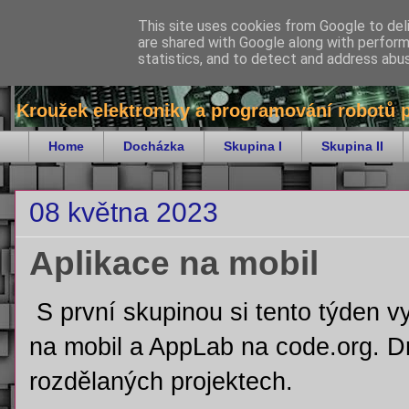
This site uses cookies from Google to deli
are shared with Google along with perform
bitKrnov - robotika
statistics, and to detect and address abu
Kroužek elektroniky a programování robotů 
Home
Docházka
Skupina I
Skupina II
08 května 2023
Aplikace na mobil
S první skupinou si tento týden 
na mobil a AppLab na code.org. D
rozdělaných projektech.