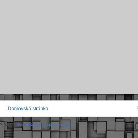
Domovská stránka
e k odběru:
Komentáře k příspěvku (Atom)