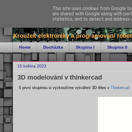
This site uses cookies from Google to 
are shared with Google along with per
bitKrnov - robotika
statistics, and to detect and address 
Kroužek elektroniky a programování robot
Home
Docházka
Skupina I
Skupina II
15 května 2023
3D modelování v thinkercad
S první skupinou si vyzkoušíme vytváření 3D těles v
Thinkercad
.