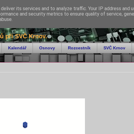
deliver its services and to analyze traffic. Your IP address and 
formance and security metrics to ensure quality of service, gen
abuse.
ů při SVČ Krnov.
Kalendář
Osnovy
Rozcestník
SVČ Krnov