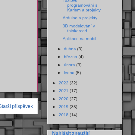
Textové
programování s
Karlem a projekty
Arduino a projekty
3D modelování v
thinkercad
Aplikace na mobil
►
dubna
(3)
►
března
(4)
►
února
(3)
►
ledna
(5)
►
2022
(32)
►
2021
(17)
►
2020
(27)
Starší příspěvek
►
2019
(35)
►
2018
(14)
Nahlásit zneužití