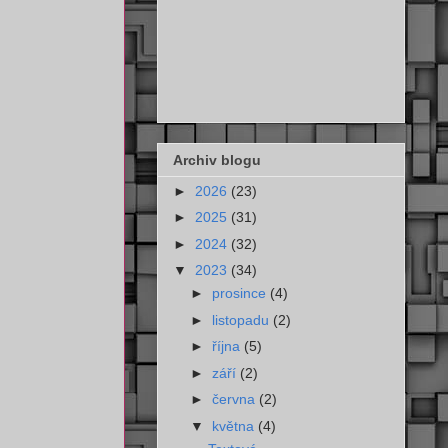
Archiv blogu
►
2026
(23)
►
2025
(31)
►
2024
(32)
▼
2023
(34)
►
prosince
(4)
►
listopadu
(2)
►
října
(5)
►
září
(2)
►
června
(2)
▼
května
(4)