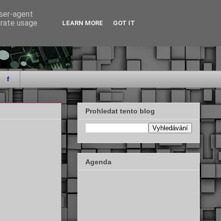
user-agent
erate usage
LEARN MORE
GOT IT
f
Prohledat tento blog
Agenda