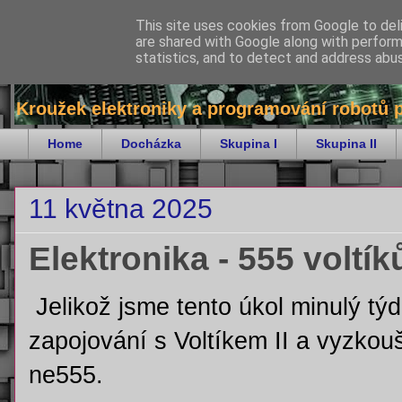
This site uses cookies from Google to deli
are shared with Google along with perform
bitKrnov - robotika
statistics, and to detect and address abu
Kroužek elektroniky a programování robotů 
Home
Docházka
Skupina I
Skupina II
11 května 2025
Elektronika - 555 voltí
Jelikož jsme tento úkol minulý týd
zapojování s Voltíkem II a vyzko
ne555.