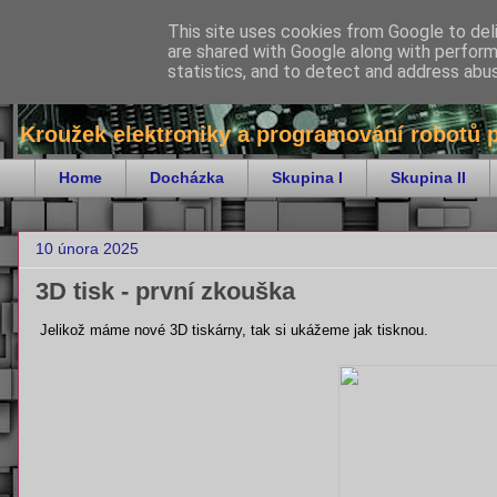
This site uses cookies from Google to deli
are shared with Google along with perform
bitKrnov - robotika
statistics, and to detect and address abu
Kroužek elektroniky a programování robotů 
Home
Docházka
Skupina I
Skupina II
10 února 2025
3D tisk - první zkouška
Jelikož máme nové 3D tiskárny, tak si ukážeme jak tisknou.