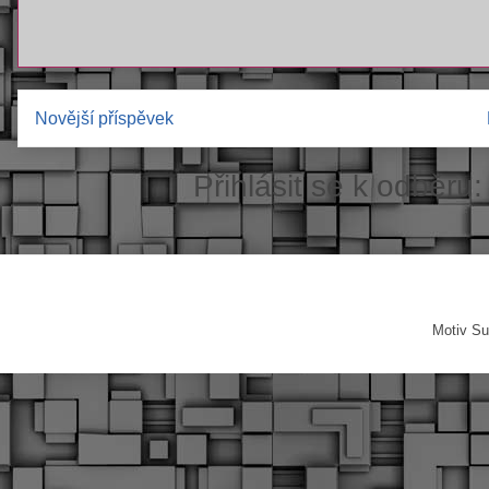
Novější příspěvek
Přihlásit se k odběru
Motiv Su