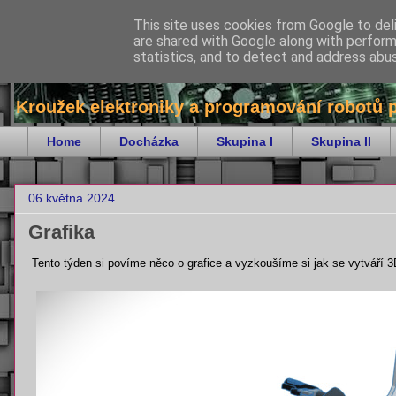
This site uses cookies from Google to deli
are shared with Google along with perform
bitKrnov - robotika
statistics, and to detect and address abu
Kroužek elektroniky a programování robotů 
Home
Docházka
Skupina I
Skupina II
06 května 2024
Grafika
Tento týden si povíme něco o grafice a vyzkoušíme si jak se vytváří 3