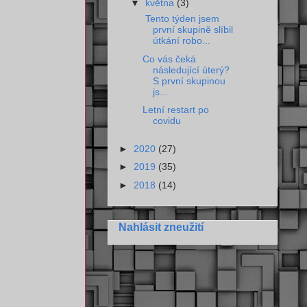
▼
května
(3)
Tento týden jsem
první skupině slíbil
útkání robo...
Co vás čeká
následující úterý?
S první skupinou
js...
Letní restart po
covidu
►
2020
(27)
►
2019
(35)
►
2018
(14)
Nahlásit zneužití