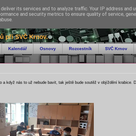
deliver its services and to analyze traffic. Your IP address and 
formance and security metrics to ensure quality of service, gen
abuse.
ů při SVČ Krnov.
Kalendář
Osnovy
Rozcestník
SVČ Krnov
o a když nás to už nebude bavit, tak ještě bude soutěž v objíždění krabice. 