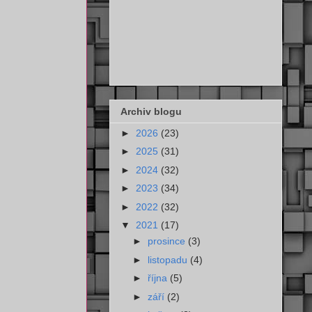
Archiv blogu
►
2026
(23)
►
2025
(31)
►
2024
(32)
►
2023
(34)
►
2022
(32)
▼
2021
(17)
►
prosince
(3)
►
listopadu
(4)
►
října
(5)
►
září
(2)