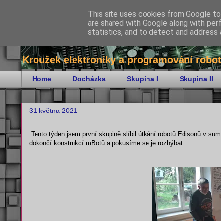
This site uses cookies from Google to 
are shared with Google along with per
bitKrnov - robotika
statistics, and to detect and address 
Kroužek elektroniky a programování robot
Home
Docházka
Skupina I
Skupina II
31 května 2021
Tento týden jsem první skupině slíbil útkání robotů Edisonů v sum
dokončí konstrukcí mBotů a pokusíme se je rozhýbat.