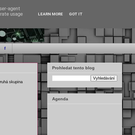
user-agent
erate usage
LEARN MORE
GOT IT
f
Prohledat tento blog
Druhá skupina
Agenda