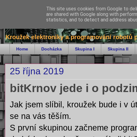
This site uses cookies from Google to deli
are shared with Google along with perform
bitKrnov - robotika
statistics, and to detect and address abu
Kroužek elektroniky a programování robotů 
Home
Docházka
Skupina I
Skupina II
25 října 2019
bitKrnov jede i o podz
Jak jsem slíbil, kroužek bude i v
se na vás těším.
S první skupinou začneme program